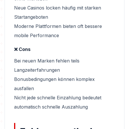
Neue Casinos locken häufig mit starken
Startangeboten
Moderne Plattformen bieten oft bessere
mobile Performance
❌ Cons
Bei neuen Marken fehlen teils
Langzeiterfahrungen
Bonusbedingungen können komplex
ausfallen
Nicht jede schnelle Einzahlung bedeutet
automatisch schnelle Auszahlung