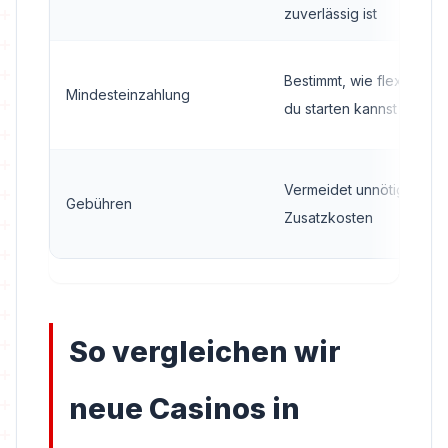
zuverlässig ist
Bestimmt, wie flexibel
Mindesteinzahlung
du starten kannst
Vermeidet unnötige
Gebühren
Zusatzkosten
So vergleichen wir
neue Casinos in