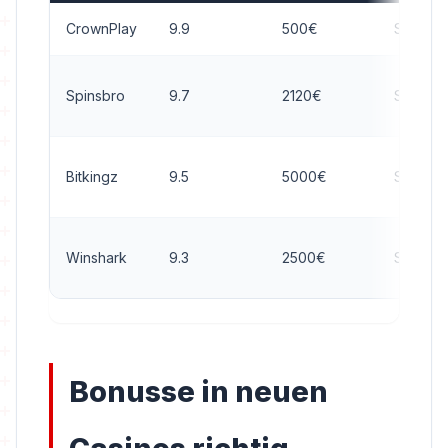
CrownPlay
9.9
500€
Sehr sch
Spinsbro
9.7
2120€
Sofort
Bitkingz
9.5
5000€
Schnell
Winshark
9.3
2500€
Schnell
Bonusse in neuen