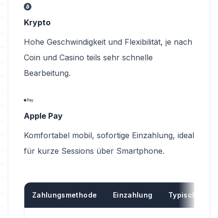
Krypto
Hohe Geschwindigkeit und Flexibilität, je nach
Coin und Casino teils sehr schnelle
Bearbeitung.
Apple Pay
Komfortabel mobil, sofortige Einzahlung, ideal
für kurze Sessions über Smartphone.
Zahlungsmethode
Einzahlung
Typische Aus