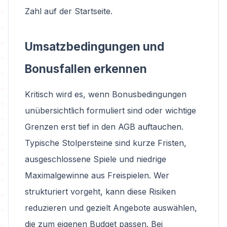
Zahl auf der Startseite.
Umsatzbedingungen und
Bonusfallen erkennen
Kritisch wird es, wenn Bonusbedingungen
unübersichtlich formuliert sind oder wichtige
Grenzen erst tief in den AGB auftauchen.
Typische Stolpersteine sind kurze Fristen,
ausgeschlossene Spiele und niedrige
Maximalgewinne aus Freispielen. Wer
strukturiert vorgeht, kann diese Risiken
reduzieren und gezielt Angebote auswählen,
die zum eigenen Budget passen. Bei