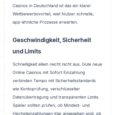
Casinos in Deutschland ist das ein klarer
Wettbewerbsvorteil, weil Nutzer schnelle,
app-ähnliche Prozesse erwarten.
Geschwindigkeit, Sicherheit
und Limits
Schnelligkeit allein reicht nicht aus. Gute neue
Online Casinos mit Sofort Einzahlung
verbinden Tempo mit Sicherheitsstandards
wie Kontoprüfung, verschlüsselter
Datenübertragung und transparenten Limits.
Spieler sollten prüfen, ob Mindest- und
Höchsteinzahlungen klar angegeben sind, ob