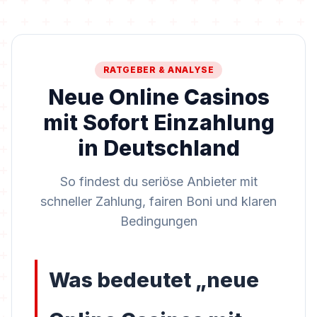
RATGEBER & ANALYSE
Neue Online Casinos
mit Sofort Einzahlung
in Deutschland
So findest du seriöse Anbieter mit
schneller Zahlung, fairen Boni und klaren
Bedingungen
Was bedeutet „neue