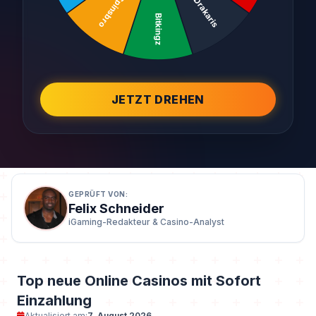
JETZT DREHEN
GEPRÜFT VON:
Felix Schneider
iGaming-Redakteur & Casino-Analyst
Top neue Online Casinos mit Sofort
Einzahlung
Aktualisiert am:
7. August 2026