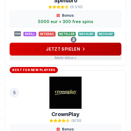
Spinsbro
Withdrawal limits may be restrictive for high rollers
(9.1/10)
Bonus:
5000 eur + 300 free spins
SKRILL
INTERAC
NETELLER
NEOSURF
NEOSURF
MIFINITY
JETZT SPIELEN
Mehr Infos
BEST FOR NEW PLAYERS
WARUM WIR ES MÖGEN
RTP: 97%
Min Deposit: $20
Payout speed: 1–24 hours
5
Casino Games: 6000+
GUT ZU WISSEN
CrownPlay
Complex bonus terms
(9/10)
Bonus: