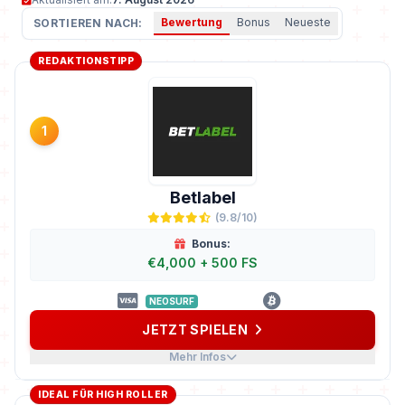
Bewertung
Bonus
Neueste
SORTIEREN NACH:
REDAKTIONSTIPP
1
Betlabel
(9.8/10)
Bonus:
€4,000 + 500 FS
NEOSURF
MIFINITY
JETZT SPIELEN
Mehr Infos
IDEAL FÜR HIGH ROLLER
WARUM WIR ES MÖGEN