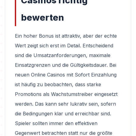
Casinos richtig
bewerten
Ein hoher Bonus ist attraktiv, aber der echte
Wert zeigt sich erst im Detail. Entscheidend
sind die Umsatzanforderungen, maximale
Einsatzgrenzen und die Gültigkeitsdauer. Bei
neuen Online Casinos mit Sofort Einzahlung
ist häufig zu beobachten, dass starke
Promotions als Wachstumstreiber eingesetzt
werden. Das kann sehr lukrativ sein, sofern
die Bedingungen klar und erreichbar sind.
Spieler sollten immer den effektiven
Gegenwert betrachten statt nur die größte