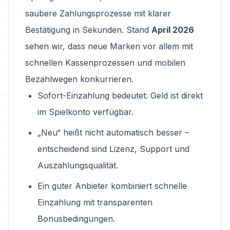
saubere Zahlungsprozesse mit klarer
Bestätigung in Sekunden. Stand
April 2026
sehen wir, dass neue Marken vor allem mit
schnellen Kassenprozessen und mobilen
Bezahlwegen konkurrieren.
Sofort-Einzahlung bedeutet: Geld ist direkt
im Spielkonto verfügbar.
„Neu“ heißt nicht automatisch besser –
entscheidend sind Lizenz, Support und
Auszahlungsqualität.
Ein guter Anbieter kombiniert schnelle
Einzahlung mit transparenten
Bonusbedingungen.