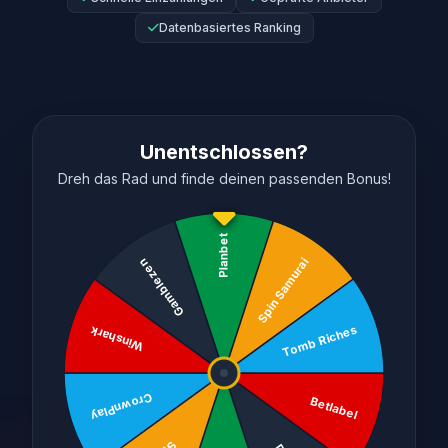
Datenbasiertes Ranking
Unentschlossen?
Dreh das Rad und finde deinen passenden Bonus!